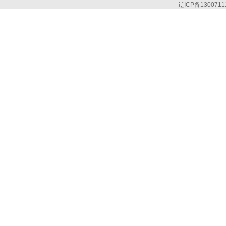
辽ICP备1300711