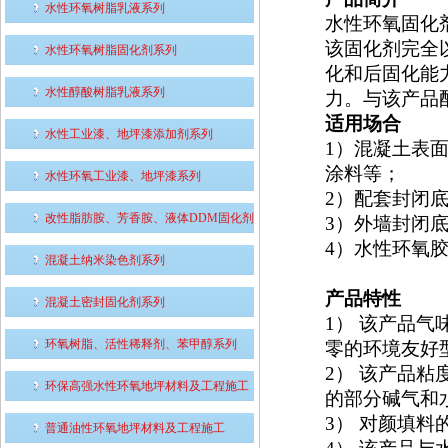
水性环氧树脂乳液系列
水性环氧固化
该固化剂完全
水性环氧树脂固化剂系列
化和后固化能
水性醇酸树脂乳液系列
力。与该产品
适用场合
水性工业漆、地坪漆添加剂系列
1）混凝土表
涂料等；
水性环氧工业漆、地坪漆系列
2）配套封闭
改性脂肪胺、芳香胺、液体DDM固化剂
3）外墙封闭
4）水性环氧
混凝土纳米染色剂系列
产品特性
混凝土密封固化剂系列
1） 该产品气
环氧树脂、活性稀释剂、苯甲醇系列
零的环境友好
2） 该产品
环保高强水性环氧地坪材料及工程施工
的部分碱气和
3） 对颜填
普通油性环氧地坪材料及工程施工