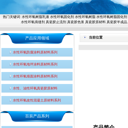
热门关键词: 水性环氧树脂乳液 水性环氧固化剂 水性环氧树脂 水性环氧树脂固化剂
水性环氧填缝剂 真瓷胶止流剂 真瓷胶色浆 真瓷胶原材料 真瓷胶半成品、水瓷、
当前位置
产品应用领域
水性环氧防腐涂料原材料系列
水性环氧地坪涂料原材料系列
水性环氧墙面涂料原材料系列
水性、油性环氧真瓷胶原材料
水性环氧改性混凝土原材料系列
百辰产品系列
产品简介