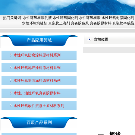
热门关键词: 水性环氧树脂乳液 水性环氧固化剂 水性环氧树脂 水性环氧树脂固化剂
水性环氧填缝剂 真瓷胶止流剂 真瓷胶色浆 真瓷胶原材料 真瓷胶半成品、水瓷、
当前位置
产品应用领域
水性环氧防腐涂料原材料系列
水性环氧地坪涂料原材料系列
水性环氧墙面涂料原材料系列
水性、油性环氧真瓷胶原材料
水性环氧改性混凝土原材料系列
百辰产品系列
一、概述