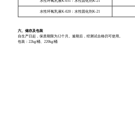
水性环氧乳液K-051：水性固化剂K-21
水性环氧乳液K-020：水性固化剂K-21
六、储存及包装
自生产日起，保质期限为12个月。逾期后，经测试合格仍可使用。
包装：22kg/桶、220kg/桶