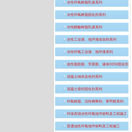
水性环氧树脂乳液系列
水性环氧树脂固化剂系列
水性醇酸树脂乳液系列
水性工业漆、地坪漆添加剂系列
水性环氧工业漆、地坪漆系列
改性脂肪胺、芳香胺、液体DDM固化剂
混凝土纳米染色剂系列
混凝土密封固化剂系列
环氧树脂、活性稀释剂、苯甲醇系列
环保高强水性环氧地坪材料及工程施工
普通油性环氧地坪材料及工程施工