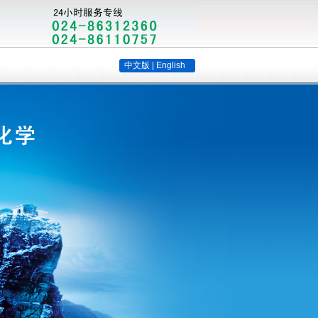
中文版
|
English