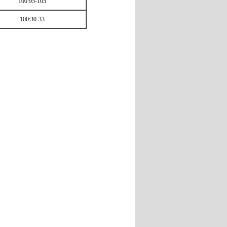
100:95-105
100:30-33