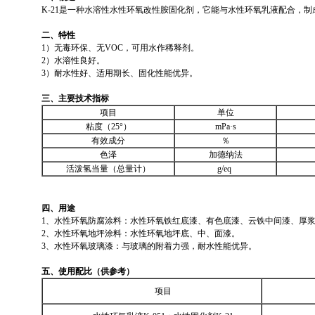
K-21是一种水溶性水性环氧改性胺固化剂，它能与水性环氧乳液配合，
二、特性
1）无毒环保、无VOC，可用水作稀释剂。
2）水溶性良好。
3）耐水性好、适用期长、固化性能优异。
三、主要技术指标
项目
单位
粘度（25°）
mPa·s
有效成分
％
色泽
加德纳法
活泼氢当量（总量计）
g/eq
四、用途
1、水性环氧防腐涂料：水性环氧铁红底漆、有色底漆、云铁中间漆、厚
2、水性环氧地坪涂料：水性环氧地坪底、中、面漆。
3、水性环氧玻璃漆：与玻璃的附着力强，耐水性能优异。
五、使用配比（供参考）
项目